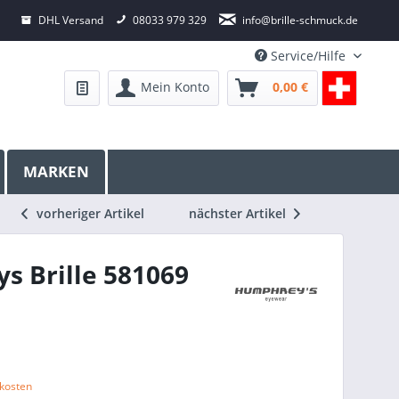
DHL Versand
08033 979 329
info@brille-schmuck.de
Service/Hilfe
Mein Konto
0,00 €
MARKEN
vorheriger Artikel
nächster Artikel
 Brille 581069
dkosten