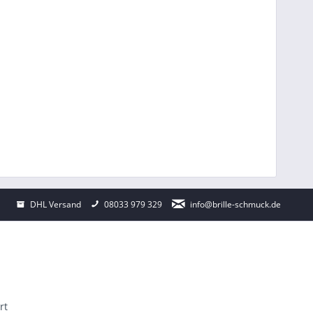
DHL Versand
08033 979 329
info@brille-schmuck.de
rt