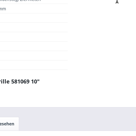
 mm
lle 581069 10"
gesehen