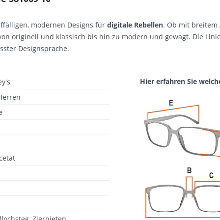
uffälligen, modernen Designs für
digitale Rebellen
. Ob mit breitem
von originell und klassisch bis hin zu modern und gewagt. Die Lini
sster Designsprache.
Hier erfahren Sie welch
y's
Herren
e
cetat
llochsteg, Ziernieten