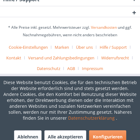
* Alle Preise inkl. gesetzl. Mehrwertsteuer zzgl.
Versandkosten
und ggf.
Nachnahmegebühren, wenn nicht anders beschrieben
Cookie-Einstellungen
Marken
Über uns
Hilfe / Support
Kontakt
Versand und Zahlungsbedingungen
Widerrufsrecht
Datenschutz
AGB
Impressum
Diese Website benutzt Cookies, die für den technischen Betrieb
der Website erforderlich sind und stets gesetzt werden.
Andere Cookies, die den Komfort bei Benutzung dieser Website
erhöhen, der Direktwerbung dienen oder die Interaktion mit
anderen Websites und sozialen Netzwerken vereinfachen
sollen, werden nur mit Ihrer Zustimmung gesetzt. Näheres
finden Sie in unserer
Datenschutzerklärung
.
Ablehnen
Alle akzeptieren
Konfigurieren