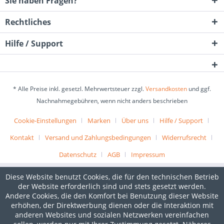
Sie haben Fragen?
Rechtliches
Hilfe / Support
* Alle Preise inkl. gesetzl. Mehrwertsteuer zzgl.
Versandkosten
und ggf.
Nachnahmegebühren, wenn nicht anders beschrieben
Cookie-Einstellungen
Marken
Über uns
Hilfe / Support
Kontakt
Versand und Zahlungsbedingungen
Widerrufsrecht
Datenschutz
AGB
Impressum
Diese Website benutzt Cookies, die für den technischen Betrieb
der Website erforderlich sind und stets gesetzt werden.
Andere Cookies, die den Komfort bei Benutzung dieser Website
erhöhen, der Direktwerbung dienen oder die Interaktion mit
anderen Websites und sozialen Netzwerken vereinfachen