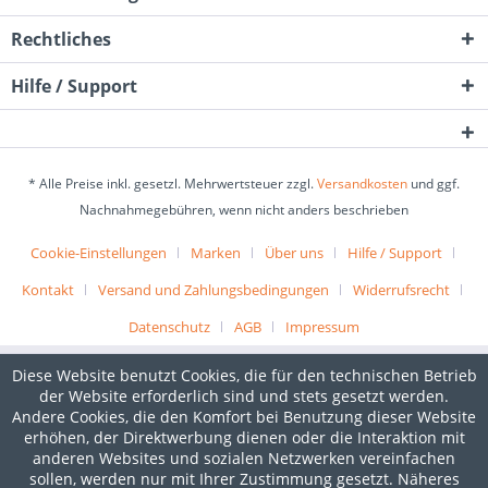
Rechtliches
Hilfe / Support
* Alle Preise inkl. gesetzl. Mehrwertsteuer zzgl.
Versandkosten
und ggf.
Nachnahmegebühren, wenn nicht anders beschrieben
Cookie-Einstellungen
Marken
Über uns
Hilfe / Support
Kontakt
Versand und Zahlungsbedingungen
Widerrufsrecht
Datenschutz
AGB
Impressum
Diese Website benutzt Cookies, die für den technischen Betrieb
der Website erforderlich sind und stets gesetzt werden.
Andere Cookies, die den Komfort bei Benutzung dieser Website
erhöhen, der Direktwerbung dienen oder die Interaktion mit
anderen Websites und sozialen Netzwerken vereinfachen
sollen, werden nur mit Ihrer Zustimmung gesetzt. Näheres