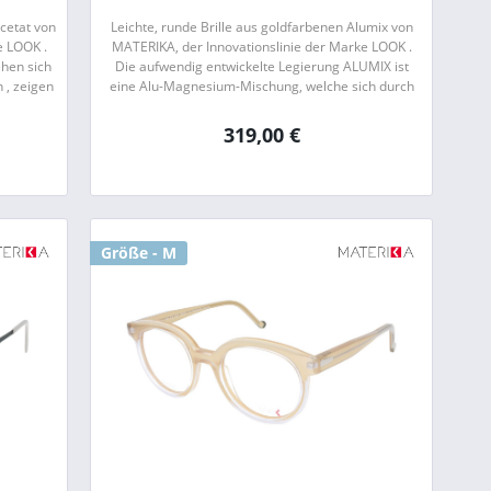
cetat von
Leichte, runde Brille aus goldfarbenen Alumix von
e LOOK .
MATERIKA, der Innovationslinie der Marke LOOK .
ehen sich
Die aufwendig entwickelte Legierung ALUMIX ist
n , zeigen
eine Alu-Magnesium-Mischung, welche sich durch
ihr geringes Gewicht und eine hohe...
319,00 €
Größe - M