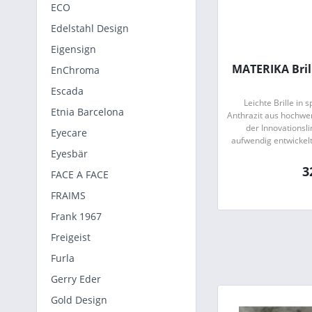
ECO
Edelstahl Design
Eigensign
MATERIKA Bril
EnChroma
Escada
Leichte Brille in 
Etnia Barcelona
Anthrazit aus hochwe
der Innovationsl
Eyecare
aufwendig entwickel
Alu-Magnesium-Mischu
Eyesbär
3
FACE A FACE
FRAIMS
Frank 1967
Freigeist
Furla
Gerry Eder
Gold Design