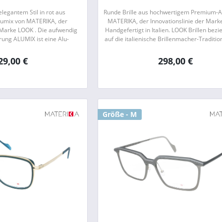
 elegantem Stil in rot aus
Runde Brille aus hochwertigem Premium-A
umix von MATERIKA, der
MATERIKA, der Innovationslinie der Mark
r Marke LOOK . Die aufwendig
Handgefertigt in Italien. LOOK Brillen bezi
rung ALUMIX ist eine Alu-
auf die italienische Brillenmacher-Traditio
g, welche sich durch ihr
jedoch gleichzeitig...
s Gewicht und...
29,00 €
298,00 €
Größe - M