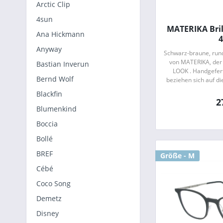
Arctic Clip
4sun
MATERIKA Bril
Ana Hickmann
4
Anyway
Schwarz-braune, run
von MATERIKA, der 
Bastian Inverun
LOOK . Handgeferti
Bernd Wolf
beziehen sich auf di
Tradition , zeig
Blackfin
2
Blumenkind
Boccia
Bollé
BREF
Größe - M
Cébé
Coco Song
Demetz
Disney