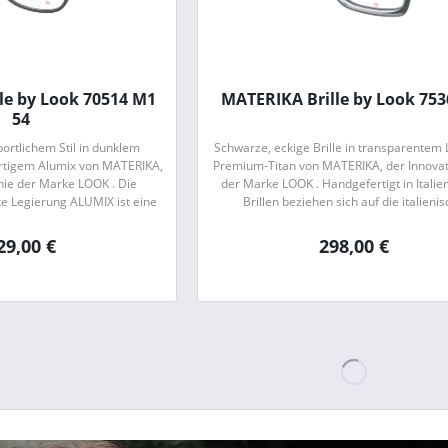
le by Look 70514 M1
MATERIKA Brille by Look 753
54
sportlichem Stil in dunklem
Schwarze, eckige Brille in transparentem 
rtigem Alumix von MATERIKA,
Premium-Titan von MATERIKA, der Innovati
inie der Marke LOOK . Die
der Marke LOOK . Handgefertigt in Italie
te Legierung ALUMIX ist eine
Brillen beziehen sich auf die italieni
ng, welche sich durch ihr...
Brillenmacher-Tradition , zeigen jedoc
29,00 €
298,00 €