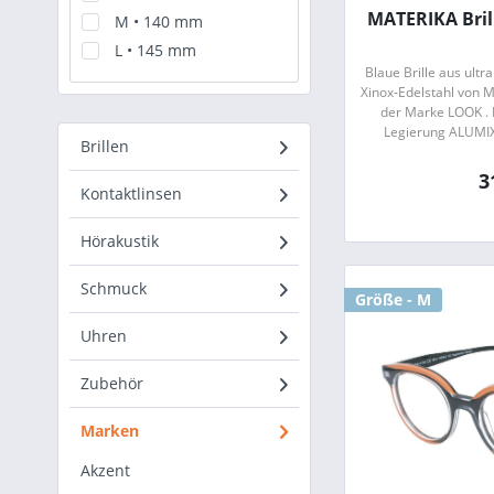
MATERIKA Bril
M • 140 mm
L • 145 mm
Blaue Brille aus ultr
Xinox-Edelstahl von M
der Marke LOOK . 
Legierung ALUMIX
Brillen
Mischung, welche sic
3
Kontaktlinsen
Hörakustik
Schmuck
Größe - M
Uhren
Zubehör
Marken
Akzent