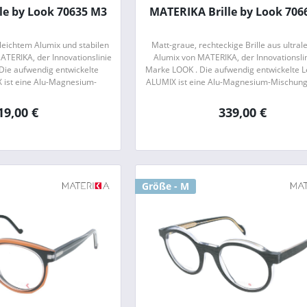
le by Look 70635 M3
MATERIKA Brille by Look 706
aleichtem Alumix und stabilen
Matt-graue, rechteckige Brille aus ultral
ATERIKA, der Innovationslinie
Alumix von MATERIKA, der Innovationsli
Die aufwendig entwickelte
Marke LOOK . Die aufwendig entwickelte 
 ist eine Alu-Magnesium-
ALUMIX ist eine Alu-Magnesium-Mischung
h durch ihr geringes Gewicht
sich durch ihr geringes Gewicht und eine 
und...
19,00 €
339,00 €
Größe - M