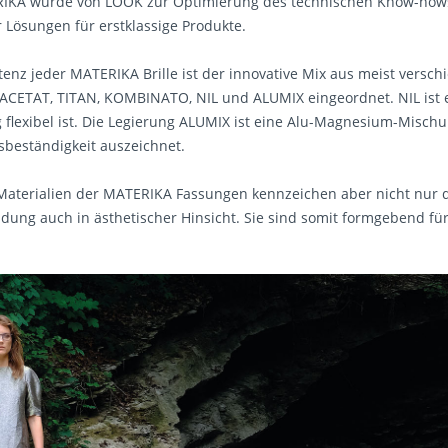
RIKA wurde von LOOK zur Optimierung des technischen Know-hows 
 Lösungen für erstklassige Produkte.
nz jeder MATERIKA Brille ist der innovative Mix aus meist verschi
ACETAT, TITAN, KOMBINATO, NIL und ALUMIX eingeordnet. NIL ist e
g flexibel ist. Die Legierung ALUMIX ist eine Alu-Magnesium-Misch
sbeständigkeit auszeichnet.
aterialien der MATERIKA Fassungen kennzeichen aber nicht nur 
dung auch in ästhetischer Hinsicht. Sie sind somit formgebend für