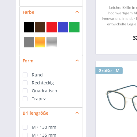
Leichte Brille in
Farbe
hochwertigem Al
Innovationslinie de
entwickelte Legie
Magnesium-Mischun
geringe
3
Form
Größe - M
Rund
Rechteckig
Quadratisch
Trapez
Brillengröße
M • 130 mm
M • 135 mm