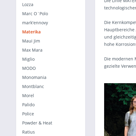
Die Linie MATE
Lozza
technologischer
Marc O`Polo
Die Kernkompete
mark'ennovy
Hauptbereiche 
Materika
und gleichzeiti
Maui Jim
hohe Korrosion
Max Mara
Die modernen M
Miglio
gezielte Verwen
MODO
Monomania
Montblanc
Morel
Palido
Police
Powder & Heat
Ratius