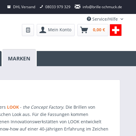
DHL Versand
08033 979 329
info@brille-schmuck.de
Service/Hilfe
Mein Konto
0,00 €
MARKEN
ers
LOOK
-
the Concept Factory
. Die Brillen von
schen Look aus. Für die Fassungen kommen
genen Innovationswerkstätten von LOOK entwickelt
 Know-how auf einer 40-jährigen Erfahrung im Zeichen