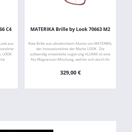
66 C4
MATERIKA Brille by Look 70663 M2
Look aus
Rote Brille aus ultraleichtem Alumix von MATERIKA,
onslinie
der Innovationslinie der Marke LOOK . Die
n. LOOK
aufwendig entwickelte Legierung ALUMIX ist eine
sche
Alu-Magnesium-Mischung, welche sich durch ihr
h...
geringes Gewicht und eine hohe...
329,00 €