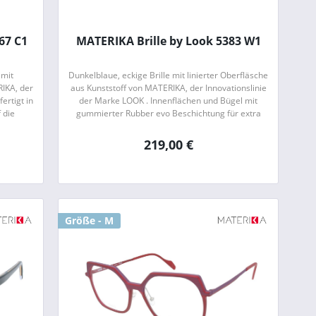
67 C1
MATERIKA Brille by Look 5383 W1
 mit
Dunkelblaue, eckige Brille mit linierter Oberfläsche
RIKA, der
aus Kunststoff von MATERIKA, der Innovationslinie
ertigt in
der Marke LOOK . Innenflächen und Bügel mit
 die
gummierter Rubber evo Beschichtung für extra
igen...
Komfort. Handgefertigt in Italien. LOOK...
219,00 €
Größe - M