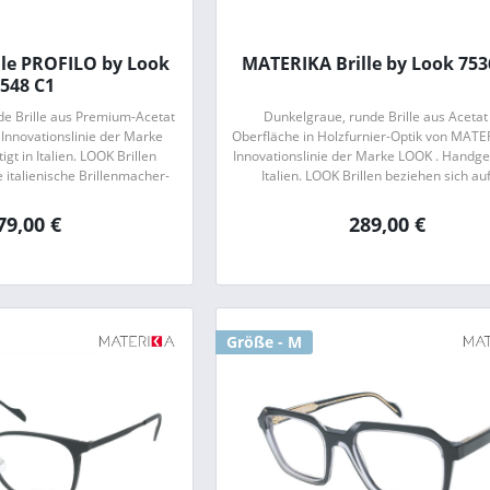
le PROFILO by Look
MATERIKA Brille by Look 753
548 C1
de Brille aus Premium-Acetat
Dunkelgraue, runde Brille aus Acetat
Innovationslinie der Marke
Oberfläche in Holzfurnier-Optik von MATE
gt in Italien. LOOK Brillen
Innovationslinie der Marke LOOK . Handgef
e italienische Brillenmacher-
Italien. LOOK Brillen beziehen sich auf
en jedoch gleichzeitig...
italienische Brillenmacher-Tradition , ze
79,00 €
289,00 €
Größe - M