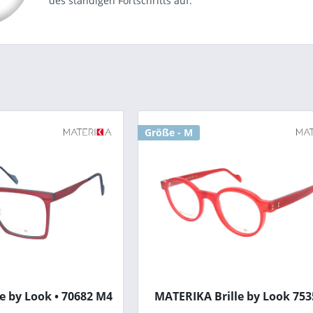
des ständigen Fortschritts auf.
Größe - M
e by Look • 70682 M4
MATERIKA Brille by Look 753