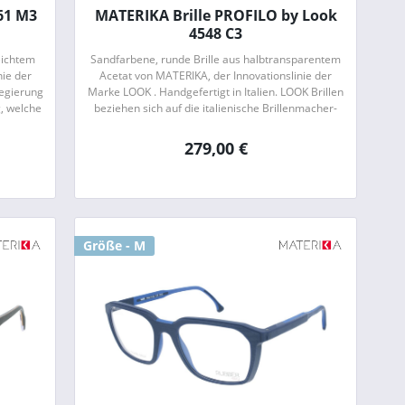
61 M3
MATERIKA Brille PROFILO by Look
4548 C3
eichtem
Sandfarbene, runde Brille aus halbtransparentem
nie der
Acetat von MATERIKA, der Innovationslinie der
Legierung
Marke LOOK . Handgefertigt in Italien. LOOK Brillen
, welche
beziehen sich auf die italienische Brillenmacher-
hohe...
Tradition , zeigen jedoch gleichzeitig...
279,00 €
Größe - M