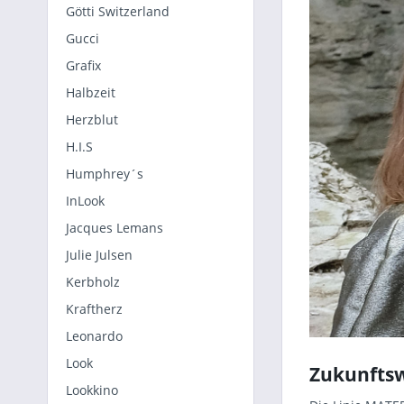
Götti Switzerland
Gucci
Grafix
Halbzeit
Herzblut
H.I.S
Humphrey´s
InLook
Jacques Lemans
Julie Julsen
Kerbholz
Kraftherz
Leonardo
Look
Zukunftsw
Lookkino