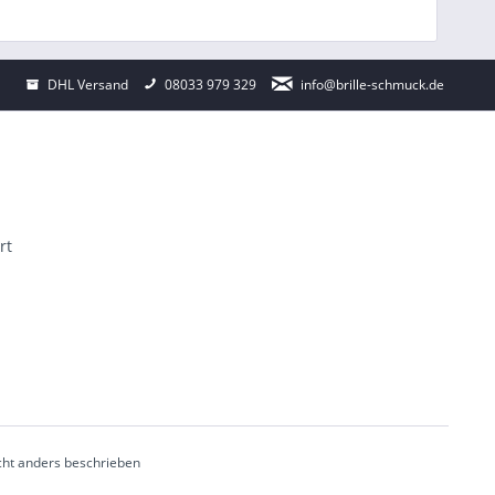
DHL Versand
08033 979 329
info@brille-schmuck.de
rt
ht anders beschrieben