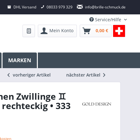
DHL Versand
08033 979 329
info@brille-schmuck.de
Service/Hilfe
Mein Konto
0,00 €
MARKEN
vorheriger Artikel
nächster Artikel
hen Zwillinge ♊
rechteckig • 333
dkosten