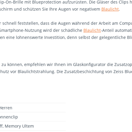
Clip-On-Brille mit Blueprotection aufzurüsten. Die Gläser des Clips
ldschirm und schützen Sie Ihre Augen vor negativem
Blaulicht
.
lter schnell feststellen, dass die Augen während der Arbeit am Co
 Smartphone-Nutzung wird der schädliche
Blaulicht
-Anteil automati
chen eine lohnenswerte Investition, denn selbst der gelegentliche 
n zu können, empfehlen wir Ihnen im Glaskonfigurator die Zusatzopt
hutz vor Blaulichtstrahlung. Die Zusatzbeschichtung von Zeiss Blu
Herren
onnenclip
ff, Memory Ultem