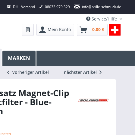
DHL Versand
08033 979 329
info@brille-schmuck.de
Service/Hilfe
Mein Konto
0,00 €
MARKEN
vorheriger Artikel
nächster Artikel
satz Magnet-Clip
filter - Blue-
n
dkosten