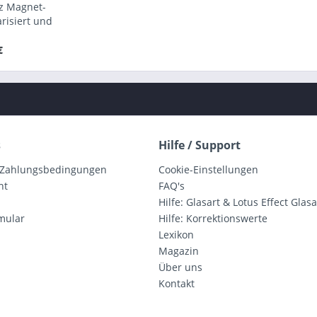
tz Magnet-
arisiert und
elt
€
s
Hilfe / Support
 Zahlungsbedingungen
Cookie-Einstellungen
ht
FAQ's
Hilfe: Glasart & Lotus Effect Glasa
mular
Hilfe: Korrektionswerte
Lexikon
Magazin
Über uns
Kontakt