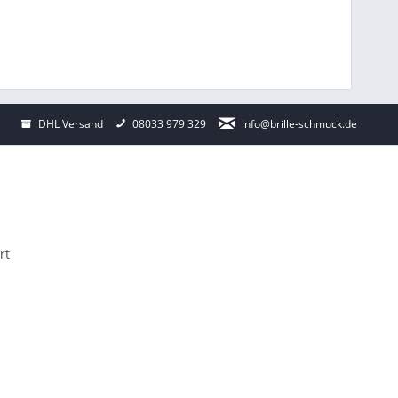
DHL Versand
08033 979 329
info@brille-schmuck.de
rt