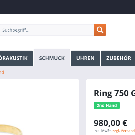
ÖRAKUSTIK
SCHMUCK
UHREN
ZUBEHÖR
nd
Ring 750 G
2nd Hand
980,00 €
inkl. MwSt.
zzgl. Versan