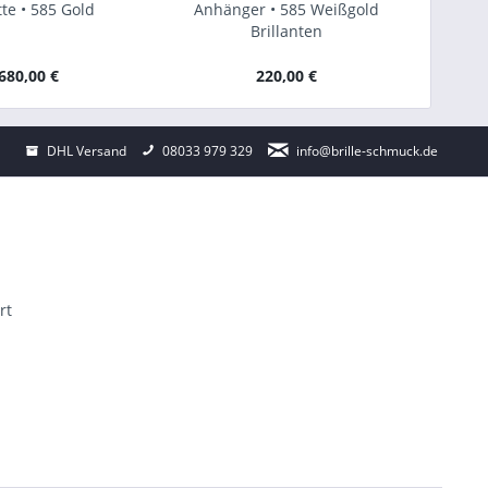
te • 585 Gold
Anhänger • 585 Weißgold
Collier
Brillanten
680,00 €
220,00 €
DHL Versand
08033 979 329
info@brille-schmuck.de
rt