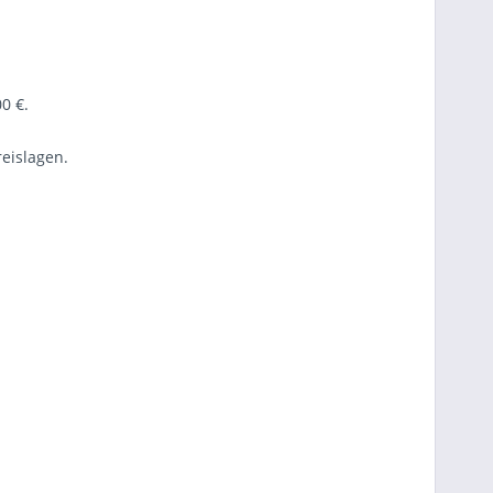
0 €.
eislagen.