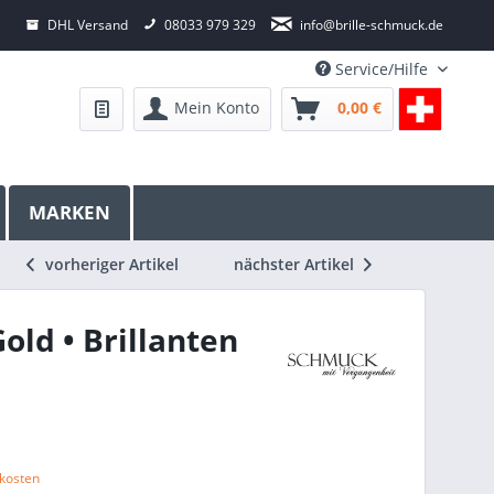
DHL Versand
08033 979 329
info@brille-schmuck.de
Service/Hilfe
Mein Konto
0,00 €
MARKEN
vorheriger Artikel
nächster Artikel
old • Brillanten
dkosten