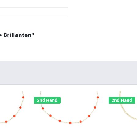
• Brillanten"
2nd Hand
2nd Hand