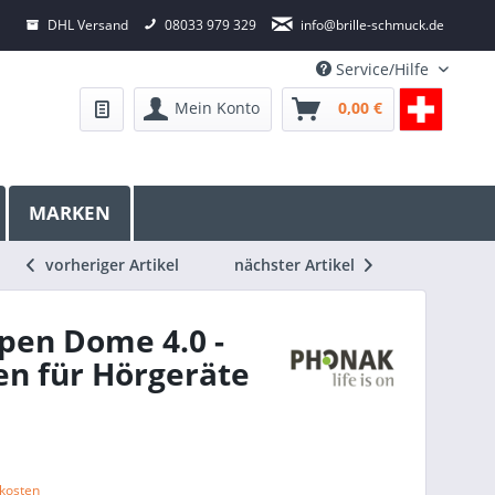
DHL Versand
08033 979 329
info@brille-schmuck.de
Service/Hilfe
Mein Konto
0,00 €
MARKEN
vorheriger Artikel
nächster Artikel
pen Dome 4.0 -
n für Hörgeräte
dkosten