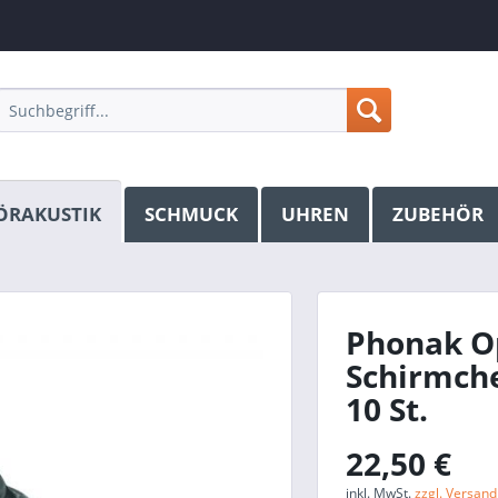
ÖRAKUSTIK
SCHMUCK
UHREN
ZUBEHÖR
Phonak O
Schirmche
10 St.
22,50 €
inkl. MwSt.
zzgl. Versan