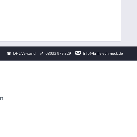
DHL Versand
08033 979 329
info@brille-schmuck.de
rt