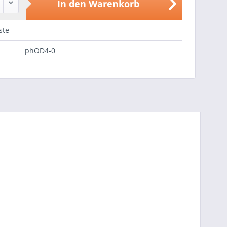
In den
Warenkorb
ste
phOD4-0