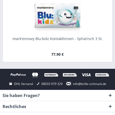
mark'ennovy Blu:kidz Kontaktlinsen - Sphärisch 3 St.
77,90 €
DHL Versand
08033 979 329
info@brille-schmuck.de
Sie haben Fragen?
Rechtliches