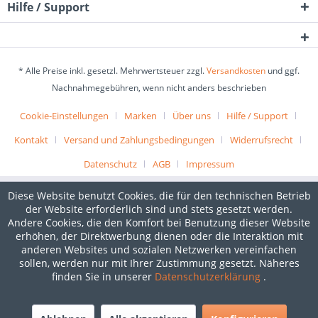
Hilfe / Support
* Alle Preise inkl. gesetzl. Mehrwertsteuer zzgl.
Versandkosten
und ggf.
Nachnahmegebühren, wenn nicht anders beschrieben
Cookie-Einstellungen
Marken
Über uns
Hilfe / Support
Kontakt
Versand und Zahlungsbedingungen
Widerrufsrecht
Datenschutz
AGB
Impressum
Diese Website benutzt Cookies, die für den technischen Betrieb
der Website erforderlich sind und stets gesetzt werden.
Andere Cookies, die den Komfort bei Benutzung dieser Website
erhöhen, der Direktwerbung dienen oder die Interaktion mit
anderen Websites und sozialen Netzwerken vereinfachen
sollen, werden nur mit Ihrer Zustimmung gesetzt. Näheres
finden Sie in unserer
Datenschutzerklärung
.