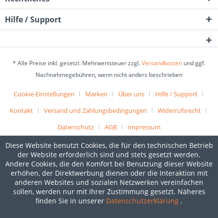
Hilfe / Support
* Alle Preise inkl. gesetzl. Mehrwertsteuer zzgl.
Versandkosten
und ggf.
Nachnahmegebühren, wenn nicht anders beschrieben
Cookie-Einstellungen
Marken
Über uns
Hilfe / Support
Kontakt
Versand und Zahlungsbedingungen
Widerrufsrecht
Datenschutz
AGB
Impressum
Diese Website benutzt Cookies, die für den technischen Betrieb
der Website erforderlich sind und stets gesetzt werden.
Andere Cookies, die den Komfort bei Benutzung dieser Website
erhöhen, der Direktwerbung dienen oder die Interaktion mit
anderen Websites und sozialen Netzwerken vereinfachen
sollen, werden nur mit Ihrer Zustimmung gesetzt. Näheres
finden Sie in unserer
Datenschutzerklärung
.