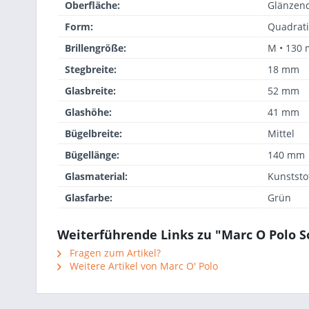
Oberfläche:
Glänzen
Form:
Quadrat
Brillengröße:
M • 130
Stegbreite:
18 mm
Glasbreite:
52 mm
Glashöhe:
41 mm
Bügelbreite:
Mittel
Bügellänge:
140 mm
Glasmaterial:
Kunststo
Glasfarbe:
Grün
Weiterführende Links zu "Marc O Polo S
Fragen zum Artikel?
Weitere Artikel von Marc O' Polo