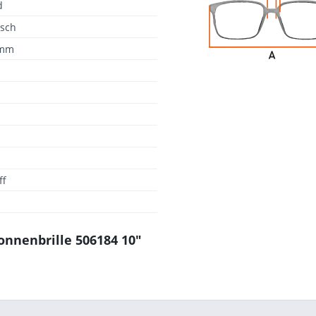
d
isch
 mm
ff
onnenbrille 506184 10"