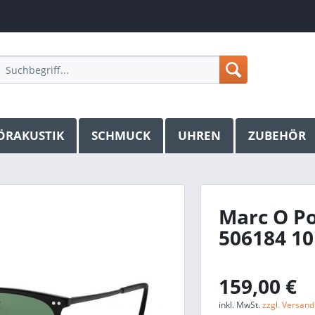
ÖRAKUSTIK
SCHMUCK
UHREN
ZUBEHÖR
Marc O Po
506184 10
159,00 €
inkl. MwSt.
zzgl. Versan