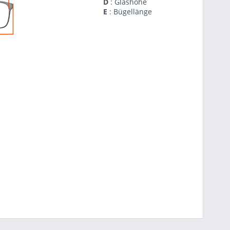
D
: Glashöhe
E
: Bügellänge