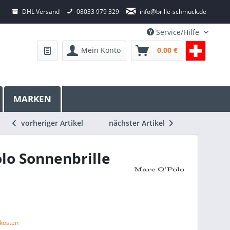
DHL Versand
08033 979 329
info@brille-schmuck.de
Service/Hilfe
Mein Konto
0,00 €
MARKEN
vorheriger Artikel
nächster Artikel
lo Sonnenbrille
dkosten