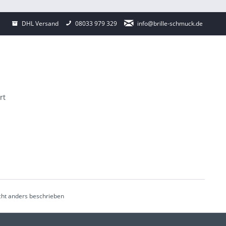
DHL Versand
08033 979 329
info@brille-schmuck.de
rt
ht anders beschrieben