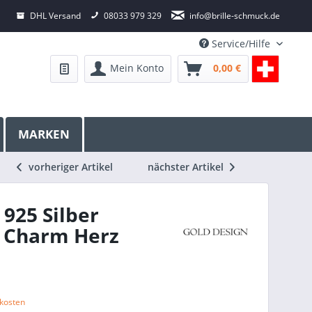
DHL Versand
08033 979 329
info@brille-schmuck.de
Service/Hilfe
Mein Konto
0,00 €
MARKEN
vorheriger Artikel
nächster Artikel
925 Silber
t Charm Herz
dkosten