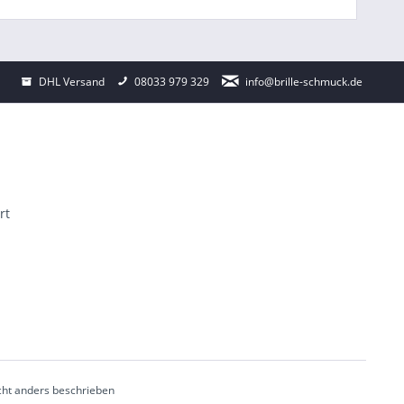
DHL Versand
08033 979 329
info@brille-schmuck.de
rt
ht anders beschrieben