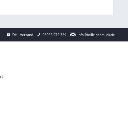
DHL Versand
08033 979 329
info@brille-schmuck.de
rt