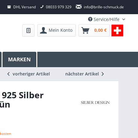
DHL Versand
08033 979 329
info@brille-schmuck.de
Service/Hilfe
Mein Konto
0,00 €
MARKEN
vorheriger Artikel
nächster Artikel
925 Silber
ün
dkosten