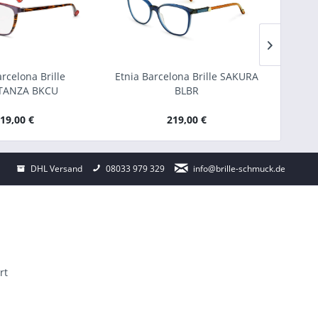
rcelona Brille
Etnia Barcelona Brille SAKURA
Etnia
TANZA BKCU
BLBR
19,00 €
219,00 €
DHL Versand
08033 979 329
info@brille-schmuck.de
rt