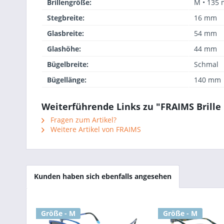
Brillengröße:
M • 135
Stegbreite:
16 mm
Glasbreite:
54 mm
Glashöhe:
44 mm
Bügelbreite:
Schmal
Bügellänge:
140 mm
Weiterführende Links zu "FRAIMS Brille 
Fragen zum Artikel?
Weitere Artikel von FRAIMS
Kunden haben sich ebenfalls angesehen
Größe - M
Größe - M