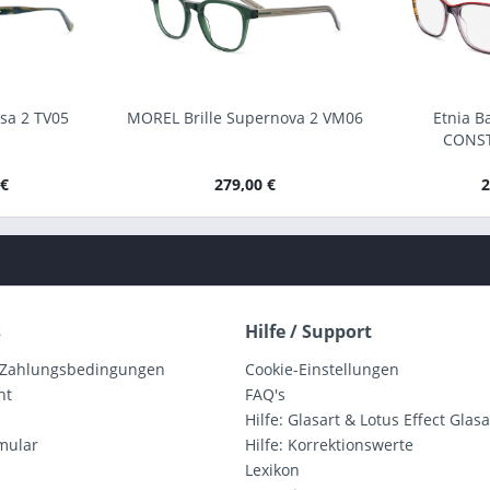
isa 2 TV05
MOREL Brille Supernova 2 VM06
Etnia Ba
CONS
 €
279,00 €
2
s
Hilfe / Support
 Zahlungsbedingungen
Cookie-Einstellungen
ht
FAQ's
Hilfe: Glasart & Lotus Effect Glasa
mular
Hilfe: Korrektionswerte
Lexikon