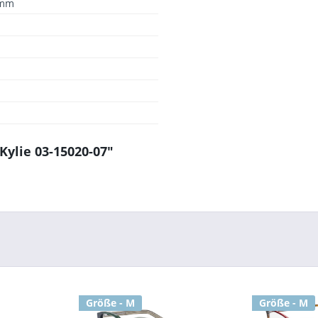
 mm
Kylie 03-15020-07"
Größe - M
Größe - M