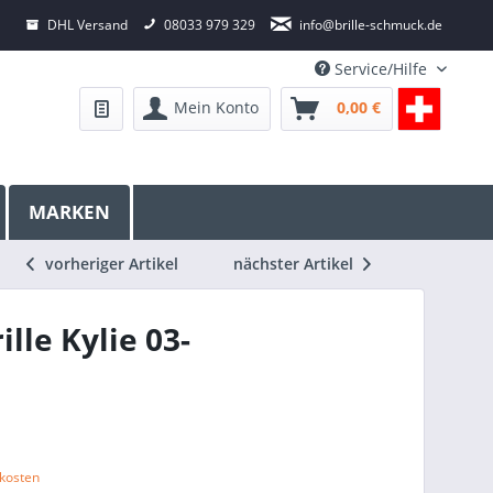
DHL Versand
08033 979 329
info@brille-schmuck.de
Service/Hilfe
Mein Konto
0,00 €
MARKEN
vorheriger Artikel
nächster Artikel
lle Kylie 03-
dkosten